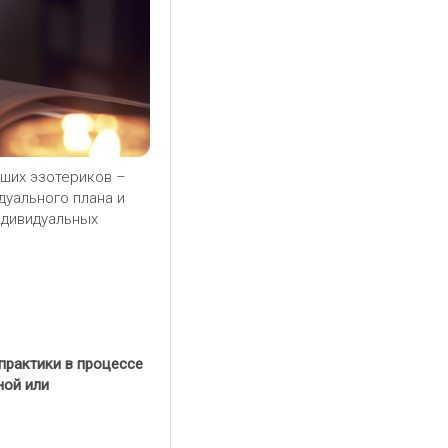
чших эзотериков –
дуального плана и
ндивидуальных
практики в процессе
ной или