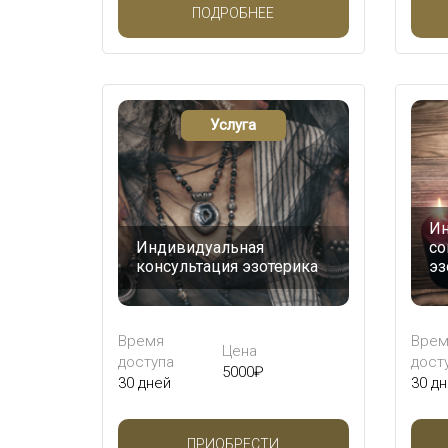
ПОДРОБНЕЕ
Услуга
Ин
Индивидуальная
со
консультация эзотерика
эз
Время
Врем
Цена
доступа
дост
5000
₽
30 дней
30 д
ПРИОБРЕСТИ