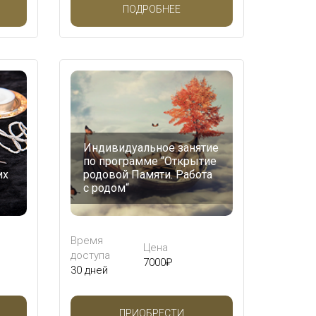
ПОДРОБНЕЕ
Индивидуальное занятие
по программе “Открытие
их
родовой Памяти. Работа
с родом“
Время
Цена
доступа
7000
₽
30 дней
ПРИОБРЕСТИ