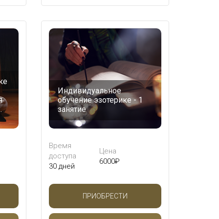
ке
Индивидуальное
я
обучение эзотерике - 1
…
занятие
Время
Цена
доступа
6000
₽
30 дней
ПРИОБРЕСТИ