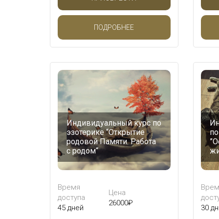
ПОДРОБНЕЕ
Индивидуальный курс по
Ин
эзотерике “Открытие
по
родовой Памяти. Работа
”О
с родом“
жи
Время
Врем
Цена
доступа
дост
26000
₽
45 дней
30 д