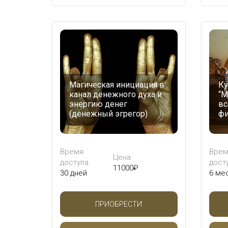
Магическая инициация в
Ку
канал денежного духа и
“М
энергию денег
вс
(денежный эгрегор)
фи
Время
Врем
Цена
доступа
дост
11000
₽
30 дней
6 ме
ПРИОБРЕСТИ