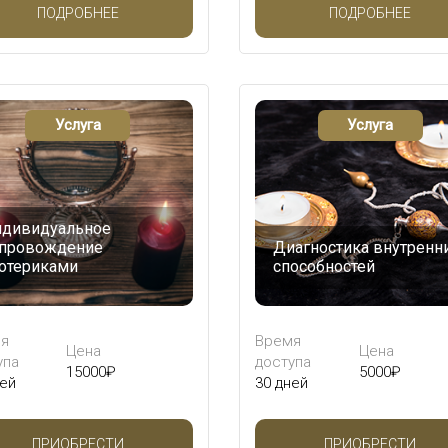
ПОДРОБНЕЕ
ПОДРОБНЕЕ
Услуга
Услуга
дивидуальное
провождение
Диагностика внутренн
отериками
способностей
я
Время
Цена
Цена
упа
доступа
15000
₽
5000
₽
ней
30 дней
ПРИОБРЕСТИ
ПРИОБРЕСТИ