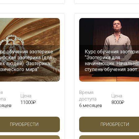
рс обучения эзотерике
Курс обучения эзотери
ирская эзотерика (для
“Эзотерика для
ех людей). Эзотерика
начинающих. Начальна
зического мира“
ступень обучения эзот
я
Время
Цена
Цена
упа
доступа
11000
₽
8000
₽
сяцев
6 месяцев
ПРИОБРЕСТИ
ПРИОБРЕСТИ