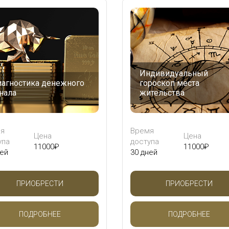
Индивидуальный
агностика денежного
гороскоп места
нала
жительства
я
Время
Цена
Цена
упа
доступа
11000
₽
11000
₽
ней
30 дней
ПРИОБРЕСТИ
ПРИОБРЕСТИ
ПОДРОБНЕЕ
ПОДРОБНЕЕ