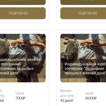
ПОДРОБНЕЕ
ПОДРОБНЕЕ
дивидуальное занятие
 программе
Индивидуальный курс
сознание прошлых
эзотерике ”Осознание
зней духа”
прошлых жизней духа
я
Время
Цена
Цена
упа
доступа
7000
₽
26000
₽
ней
45 дней