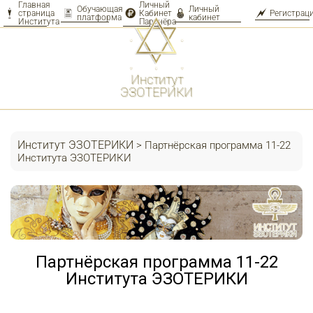
Главная
Личный
Обучающая
Личный
страница
Кабинет
Регистрац
платформа
кабинет
Института
Партнёра
Перейти
к
контенту
Институт
ЭЗОТЕРИКИ
Институт ЭЗОТЕРИКИ
>
Партнёрская программа 11-22
Института ЭЗОТЕРИКИ
Партнёрская программа 11-22
Института ЭЗОТЕРИКИ